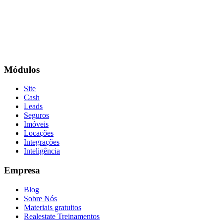
Fale com um Especialista
Módulos
Site
Cash
Leads
Seguros
Imóveis
Locações
Integrações
Inteligência
Empresa
Blog
Sobre Nós
Materiais gratuitos
Realestate Treinamentos